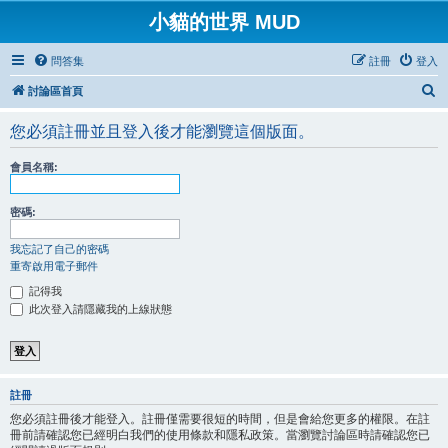
小貓的世界 MUD
問答集
註冊
登入
搜
討論區首頁
尋
您必須註冊並且登入後才能瀏覽這個版面。
會員名稱:
密碼:
我忘記了自己的密碼
重寄啟用電子郵件
記得我
此次登入請隱藏我的上線狀態
註冊
您必須註冊後才能登入。註冊僅需要很短的時間，但是會給您更多的權限。在註
冊前請確認您已經明白我們的使用條款和隱私政策。當瀏覽討論區時請確認您已