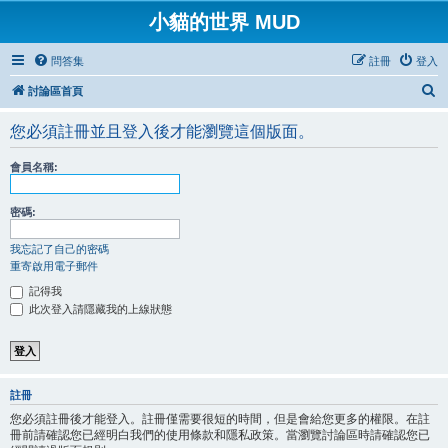
小貓的世界 MUD
問答集
註冊
登入
搜
討論區首頁
尋
您必須註冊並且登入後才能瀏覽這個版面。
會員名稱:
密碼:
我忘記了自己的密碼
重寄啟用電子郵件
記得我
此次登入請隱藏我的上線狀態
註冊
您必須註冊後才能登入。註冊僅需要很短的時間，但是會給您更多的權限。在註
冊前請確認您已經明白我們的使用條款和隱私政策。當瀏覽討論區時請確認您已