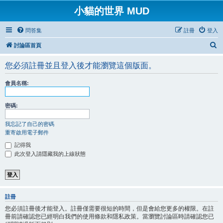
小貓的世界 MUD
問答集
註冊
登入
搜
討論區首頁
尋
您必須註冊並且登入後才能瀏覽這個版面。
會員名稱:
密碼:
我忘記了自己的密碼
重寄啟用電子郵件
記得我
此次登入請隱藏我的上線狀態
註冊
您必須註冊後才能登入。註冊僅需要很短的時間，但是會給您更多的權限。在註
冊前請確認您已經明白我們的使用條款和隱私政策。當瀏覽討論區時請確認您已