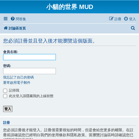
小貓的世界 MUD
問答集
註冊
登入
搜
討論區首頁
尋
您必須註冊並且登入後才能瀏覽這個版面。
會員名稱:
密碼:
我忘記了自己的密碼
重寄啟用電子郵件
記得我
此次登入請隱藏我的上線狀態
註冊
您必須註冊後才能登入。註冊僅需要很短的時間，但是會給您更多的權限。在註
冊前請確認您已經明白我們的使用條款和隱私政策。當瀏覽討論區時請確認您已