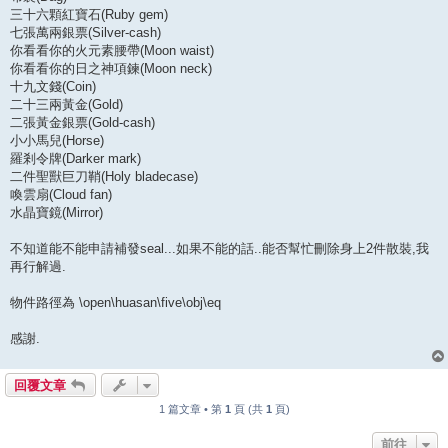
三十六顆紅寶石(Ruby gem)
七張萬兩銀票(Silver-cash)
你看看你的火元素腰帶(Moon waist)
你看看你的日之神項鍊(Moon neck)
十九文錢(Coin)
二十三兩黃金(Gold)
二張黃金銀票(Gold-cash)
小小馬兒(Horse)
羅剎令牌(Darker mark)
二件聖獸巨刀鞘(Holy bladecase)
喚雲扇(Cloud fan)
水晶寶鏡(Mirror)
不知道能不能申請補發seal...如果不能的話..能否幫忙刪除身上2件散裝,我
再行解過.
物件路徑為 \open\huasan\five\obj\eq
感謝.
回覆文章
1 篇文章 • 第
1
頁 (共
1
頁)
前往