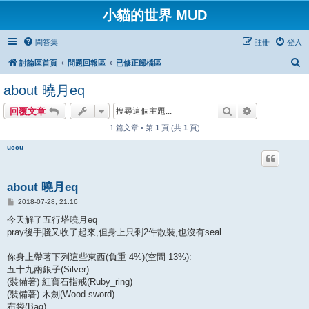
小貓的世界 MUD
問答集
註冊
登入
搜
討論區首頁
問題回報區
已修正歸檔區
尋
about 曉月eq
搜尋
進階搜尋
回覆文章
1 篇文章 • 第
1
頁 (共
1
頁)
uccu
about 曉月eq
文
2018-07-28, 21:16
章
今天解了五行塔曉月eq
pray後手賤又收了起來,但身上只剩2件散裝,也沒有seal
你身上帶著下列這些東西(負重 4%)(空間 13%):
五十九兩銀子(Silver)
(裝備著) 紅寶石指戒(Ruby_ring)
(裝備著) 木劍(Wood sword)
布袋(Bag)