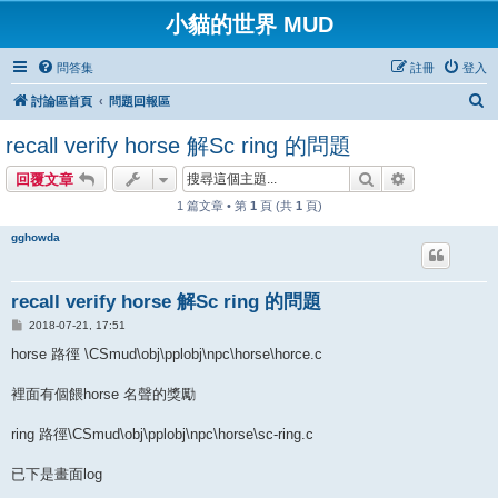
小貓的世界 MUD
問答集
註冊
登入
搜
討論區首頁
問題回報區
尋
recall verify horse 解Sc ring 的問題
搜尋
進階搜尋
回覆文章
1 篇文章 • 第
1
頁 (共
1
頁)
gghowda
recall verify horse 解Sc ring 的問題
文
2018-07-21, 17:51
章
horse 路徑 \CSmud\obj\pplobj\npc\horse\horce.c
裡面有個餵horse 名聲的獎勵
ring 路徑\CSmud\obj\pplobj\npc\horse\sc-ring.c
已下是畫面log