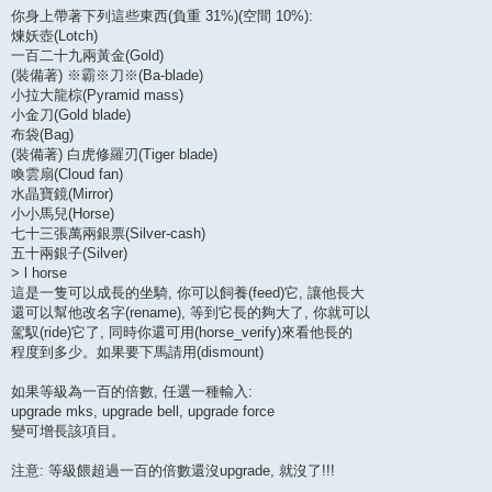
你身上帶著下列這些東西(負重 31%)(空間 10%):
煉妖壺(Lotch)
一百二十九兩黃金(Gold)
(裝備著) ※霸※刀※(Ba-blade)
小拉大龍棕(Pyramid mass)
小金刀(Gold blade)
布袋(Bag)
(裝備著) 白虎修羅刃(Tiger blade)
喚雲扇(Cloud fan)
水晶寶鏡(Mirror)
小小馬兒(Horse)
七十三張萬兩銀票(Silver-cash)
五十兩銀子(Silver)
> l horse
這是一隻可以成長的坐騎, 你可以飼養(feed)它, 讓他長大
還可以幫他改名字(rename), 等到它長的夠大了, 你就可以
駕馭(ride)它了, 同時你還可用(horse_verify)來看他長的
程度到多少。如果要下馬請用(dismount)
如果等級為一百的倍數, 任選一種輸入:
upgrade mks, upgrade bell, upgrade force
變可增長該項目。
注意: 等級餵超過一百的倍數還沒upgrade, 就沒了!!!