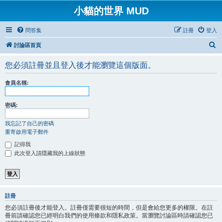
小貓的世界 MUD
問答集
註冊
登入
搜
討論區首頁
尋
您必須註冊並且登入後才能瀏覽這個版面。
會員名稱:
密碼:
我忘記了自己的密碼
重寄啟用電子郵件
記得我
此次登入請隱藏我的上線狀態
註冊
您必須註冊後才能登入。註冊僅需要很短的時間，但是會給您更多的權限。在註
冊前請確認您已經明白我們的使用條款和隱私政策。當瀏覽討論區時請確認您已