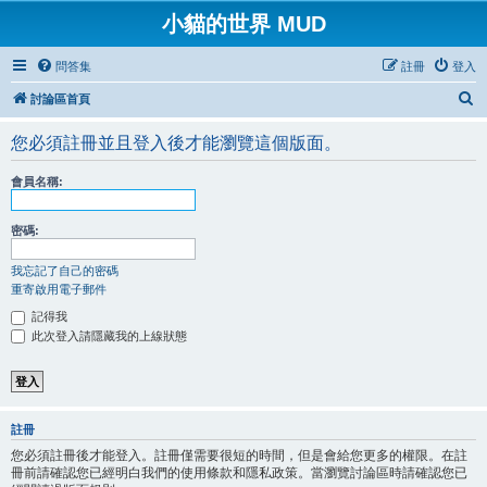
小貓的世界 MUD
問答集
註冊
登入
搜
討論區首頁
尋
您必須註冊並且登入後才能瀏覽這個版面。
會員名稱:
密碼:
我忘記了自己的密碼
重寄啟用電子郵件
記得我
此次登入請隱藏我的上線狀態
註冊
您必須註冊後才能登入。註冊僅需要很短的時間，但是會給您更多的權限。在註
冊前請確認您已經明白我們的使用條款和隱私政策。當瀏覽討論區時請確認您已