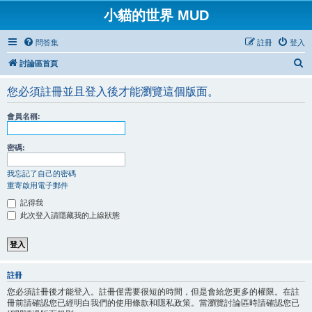
小貓的世界 MUD
問答集
註冊
登入
搜
討論區首頁
尋
您必須註冊並且登入後才能瀏覽這個版面。
會員名稱:
密碼:
我忘記了自己的密碼
重寄啟用電子郵件
記得我
此次登入請隱藏我的上線狀態
註冊
您必須註冊後才能登入。註冊僅需要很短的時間，但是會給您更多的權限。在註
冊前請確認您已經明白我們的使用條款和隱私政策。當瀏覽討論區時請確認您已