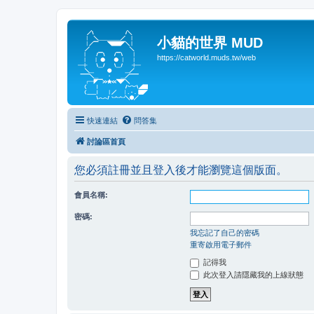
小貓的世界 MUD
https://catworld.muds.tw/web
快速連結
問答集
討論區首頁
您必須註冊並且登入後才能瀏覽這個版面。
會員名稱:
密碼:
我忘記了自己的密碼
重寄啟用電子郵件
記得我
此次登入請隱藏我的上線狀態