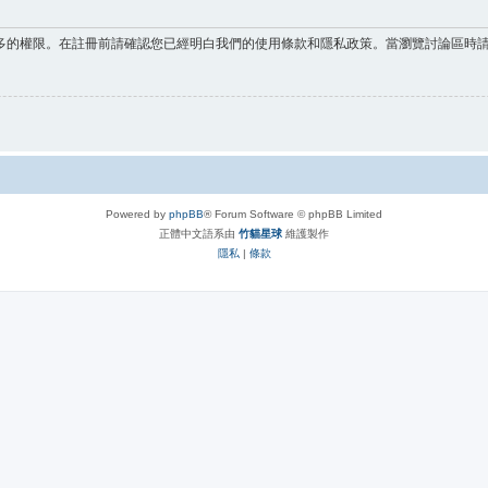
多的權限。在註冊前請確認您已經明白我們的使用條款和隱私政策。當瀏覽討論區時
Powered by
phpBB
® Forum Software © phpBB Limited
正體中文語系由
竹貓星球
維護製作
隱私
|
條款