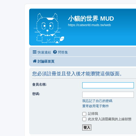
小貓的世界 MUD
https://catworld.muds.tw/web
快速連結
問答集
討論區首頁
您必須註冊並且登入後才能瀏覽這個版面。
會員名稱:
密碼:
我忘記了自己的密碼
重寄啟用電子郵件
記得我
此次登入請隱藏我的上線狀態