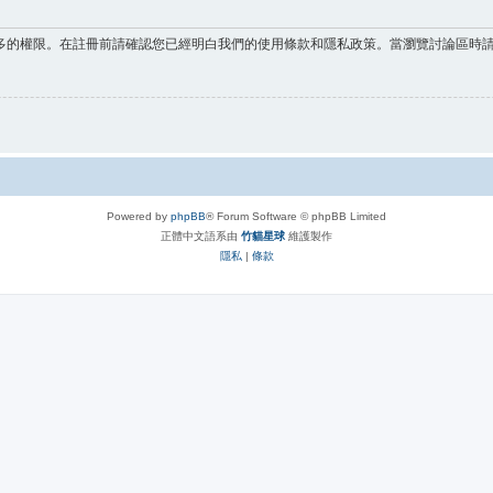
多的權限。在註冊前請確認您已經明白我們的使用條款和隱私政策。當瀏覽討論區時
Powered by
phpBB
® Forum Software © phpBB Limited
正體中文語系由
竹貓星球
維護製作
隱私
|
條款