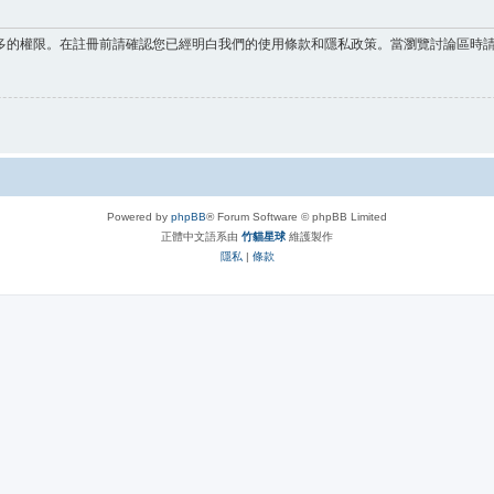
多的權限。在註冊前請確認您已經明白我們的使用條款和隱私政策。當瀏覽討論區時
Powered by
phpBB
® Forum Software © phpBB Limited
正體中文語系由
竹貓星球
維護製作
隱私
|
條款