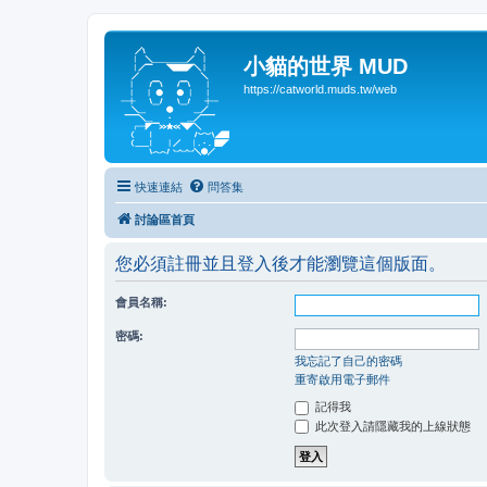
小貓的世界 MUD
https://catworld.muds.tw/web
快速連結
問答集
討論區首頁
您必須註冊並且登入後才能瀏覽這個版面。
會員名稱:
密碼:
我忘記了自己的密碼
重寄啟用電子郵件
記得我
此次登入請隱藏我的上線狀態