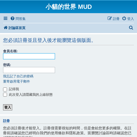
小貓的世界 MUD
問答集
註冊
登入
搜
討論區首頁
尋
您必須註冊並且登入後才能瀏覽這個版面。
會員名稱:
密碼:
我忘記了自己的密碼
重寄啟用電子郵件
記得我
此次登入請隱藏我的上線狀態
註冊
您必須註冊後才能登入。註冊僅需要很短的時間，但是會給您更多的權限。在註
冊前請確認您已經明白我們的使用條款和隱私政策。當瀏覽討論區時請確認您已