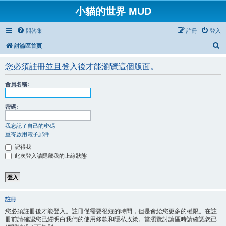
小貓的世界 MUD
問答集
註冊
登入
搜
討論區首頁
尋
您必須註冊並且登入後才能瀏覽這個版面。
會員名稱:
密碼:
我忘記了自己的密碼
重寄啟用電子郵件
記得我
此次登入請隱藏我的上線狀態
註冊
您必須註冊後才能登入。註冊僅需要很短的時間，但是會給您更多的權限。在註
冊前請確認您已經明白我們的使用條款和隱私政策。當瀏覽討論區時請確認您已