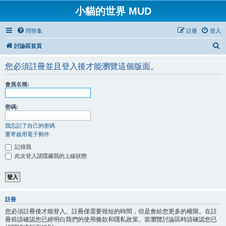
小貓的世界 MUD
問答集
註冊
登入
搜
討論區首頁
尋
您必須註冊並且登入後才能瀏覽這個版面。
會員名稱:
密碼:
我忘記了自己的密碼
重寄啟用電子郵件
記得我
此次登入請隱藏我的上線狀態
註冊
您必須註冊後才能登入。註冊僅需要很短的時間，但是會給您更多的權限。在註
冊前請確認您已經明白我們的使用條款和隱私政策。當瀏覽討論區時請確認您已