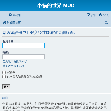
小貓的世界 MUD
問答集
註冊
登入
搜
討論區首頁
尋
您必須註冊並且登入後才能瀏覽這個版面。
會員名稱:
密碼:
我忘記了自己的密碼
重寄啟用電子郵件
記得我
此次登入請隱藏我的上線狀態
註冊
您必須註冊後才能登入。註冊僅需要很短的時間，但是會給您更多的權限。在註
冊前請確認您已經明白我們的使用條款和隱私政策。當瀏覽討論區時請確認您已