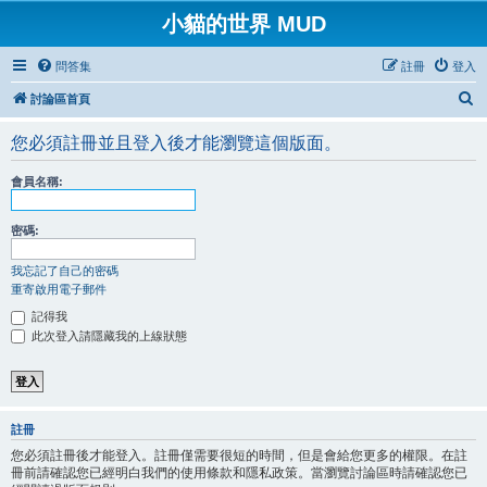
小貓的世界 MUD
問答集
註冊
登入
搜
討論區首頁
尋
您必須註冊並且登入後才能瀏覽這個版面。
會員名稱:
密碼:
我忘記了自己的密碼
重寄啟用電子郵件
記得我
此次登入請隱藏我的上線狀態
註冊
您必須註冊後才能登入。註冊僅需要很短的時間，但是會給您更多的權限。在註
冊前請確認您已經明白我們的使用條款和隱私政策。當瀏覽討論區時請確認您已