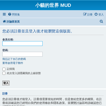
小貓的世界 MUD
問答集
註冊
登入
搜
討論區首頁
尋
您必須註冊並且登入後才能瀏覽這個版面。
會員名稱:
密碼:
我忘記了自己的密碼
重寄啟用電子郵件
記得我
此次登入請隱藏我的上線狀態
註冊
您必須註冊後才能登入。註冊僅需要很短的時間，但是會給您更多的權限。在註
冊前請確認您已經明白我們的使用條款和隱私政策。當瀏覽討論區時請確認您已