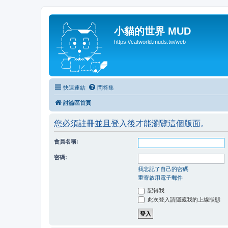
小貓的世界 MUD
https://catworld.muds.tw/web
快速連結
問答集
討論區首頁
您必須註冊並且登入後才能瀏覽這個版面。
會員名稱:
密碼:
我忘記了自己的密碼
重寄啟用電子郵件
記得我
此次登入請隱藏我的上線狀態