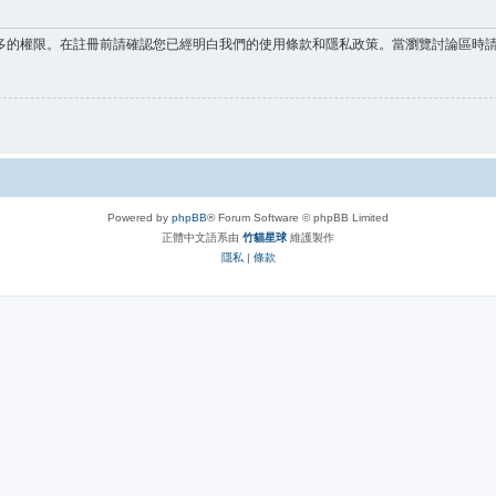
多的權限。在註冊前請確認您已經明白我們的使用條款和隱私政策。當瀏覽討論區時
Powered by
phpBB
® Forum Software © phpBB Limited
正體中文語系由
竹貓星球
維護製作
隱私
|
條款