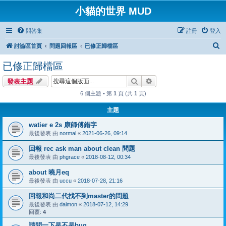
小貓的世界 MUD
問答集
註冊
登入
搜
討論區首頁
問題回報區
已修正歸檔區
尋
已修正歸檔區
搜尋
進階搜尋
發表主題
6 個主題 • 第
1
頁 (共
1
頁)
主題
watier e 2s 康師傅錯字
最後發表 由
normal
«
2021-06-26, 09:14
回報 rec ask man about clean 問題
最後發表 由
phgrace
«
2018-08-12, 00:34
about 曉月eq
最後發表 由
uccu
«
2018-07-28, 21:16
回報和尚二代找不到master的問題
最後發表 由
daimon
«
2018-07-12, 14:29
回覆:
4
請問一下是不是bug