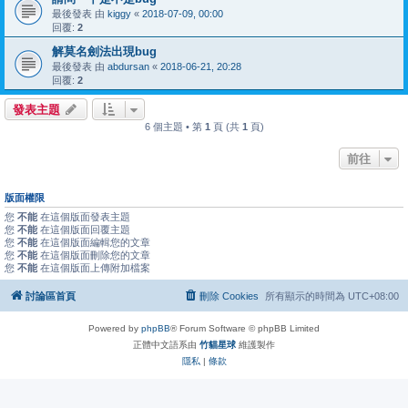
最後發表 由
kiggy
«
2018-07-09, 00:00
回覆:
2
解莫名劍法出現bug
最後發表 由
abdursan
«
2018-06-21, 20:28
回覆:
2
發表主題
6 個主題 • 第
1
頁 (共
1
頁)
前往
版面權限
您
不能
在這個版面發表主題
您
不能
在這個版面回覆主題
您
不能
在這個版面編輯您的文章
您
不能
在這個版面刪除您的文章
您
不能
在這個版面上傳附加檔案
討論區首頁
刪除 Cookies
所有顯示的時間為
UTC+08:00
Powered by
phpBB
® Forum Software © phpBB Limited
正體中文語系由
竹貓星球
維護製作
隱私
|
條款