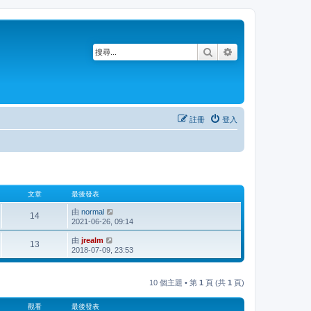
搜尋
進階搜尋
註冊
登入
文章
最後發表
由
normal
檢
14
2021-06-26, 09:14
視
最
由
jrealm
檢
後
13
2018-07-09, 23:53
視
發
最
表
後
發
10 個主題 • 第
1
頁 (共
1
頁)
表
觀看
最後發表