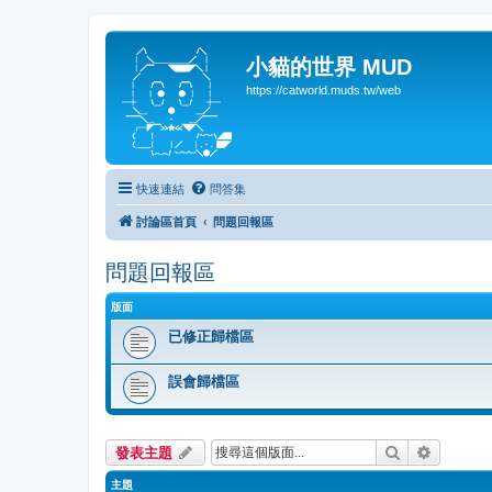
小貓的世界 MUD
https://catworld.muds.tw/web
快速連結
問答集
討論區首頁
問題回報區
問題回報區
版面
已修正歸檔區
誤會歸檔區
搜尋
進階搜尋
發表主題
主題