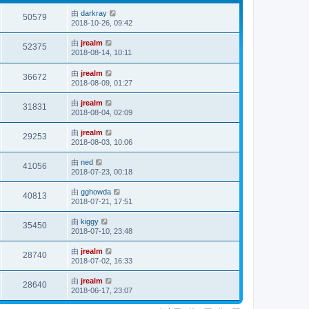
由
darkray
50579
2018-10-26, 09:42
由
jrealm
52375
2018-08-14, 10:11
由
jrealm
36672
2018-08-09, 01:27
由
jrealm
31831
2018-08-04, 02:09
由
jrealm
29253
2018-08-03, 10:06
由
ned
41056
2018-07-23, 00:18
由
gghowda
40813
2018-07-21, 17:51
由
kiggy
35450
2018-07-10, 23:48
由
jrealm
28740
2018-07-02, 16:33
由
jrealm
28640
2018-06-17, 23:07