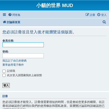
小貓的世界 MUD
問答集
註冊
登入
搜
討論區首頁
尋
您必須註冊並且登入後才能瀏覽這個版面。
會員名稱:
密碼:
我忘記了自己的密碼
重寄啟用電子郵件
記得我
此次登入請隱藏我的上線狀態
註冊
您必須註冊後才能登入。註冊僅需要很短的時間，但是會給您更多的權限。在註
冊前請確認您已經明白我們的使用條款和隱私政策。當瀏覽討論區時請確認您已