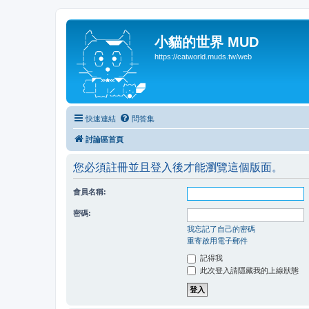
小貓的世界 MUD
https://catworld.muds.tw/web
快速連結
問答集
討論區首頁
您必須註冊並且登入後才能瀏覽這個版面。
會員名稱:
密碼:
我忘記了自己的密碼
重寄啟用電子郵件
記得我
此次登入請隱藏我的上線狀態