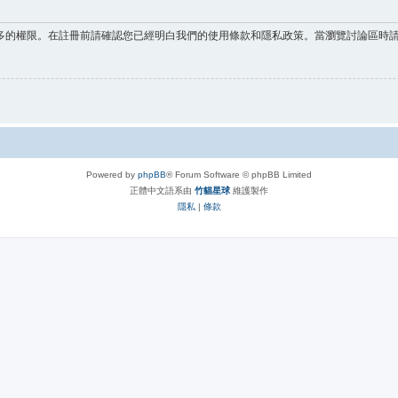
多的權限。在註冊前請確認您已經明白我們的使用條款和隱私政策。當瀏覽討論區時
Powered by
phpBB
® Forum Software © phpBB Limited
正體中文語系由
竹貓星球
維護製作
隱私
|
條款