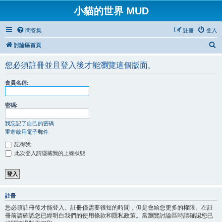
小貓的世界 MUD
問答集
註冊
登入
搜
討論區首頁
尋
您必須註冊並且登入後才能瀏覽這個版面。
會員名稱:
密碼:
我忘記了自己的密碼
重寄啟用電子郵件
記得我
此次登入請隱藏我的上線狀態
註冊
您必須註冊後才能登入。註冊僅需要很短的時間，但是會給您更多的權限。在註
冊前請確認您已經明白我們的使用條款和隱私政策。當瀏覽討論區時請確認您已