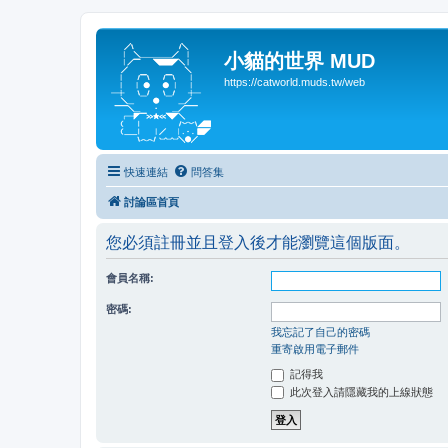
小貓的世界 MUD
https://catworld.muds.tw/web
快速連結
問答集
討論區首頁
您必須註冊並且登入後才能瀏覽這個版面。
會員名稱:
密碼:
我忘記了自己的密碼
重寄啟用電子郵件
記得我
此次登入請隱藏我的上線狀態