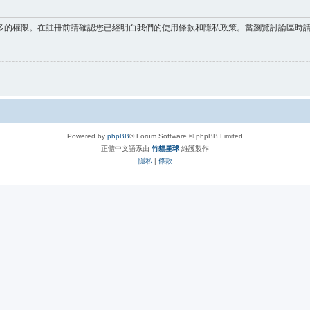
多的權限。在註冊前請確認您已經明白我們的使用條款和隱私政策。當瀏覽討論區時
Powered by
phpBB
® Forum Software © phpBB Limited
正體中文語系由
竹貓星球
維護製作
隱私
|
條款