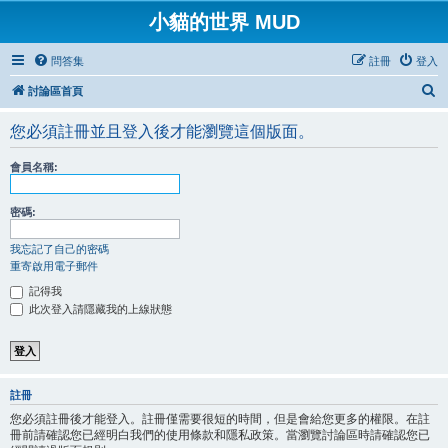
小貓的世界 MUD
問答集
註冊
登入
搜
討論區首頁
尋
您必須註冊並且登入後才能瀏覽這個版面。
會員名稱:
密碼:
我忘記了自己的密碼
重寄啟用電子郵件
記得我
此次登入請隱藏我的上線狀態
註冊
您必須註冊後才能登入。註冊僅需要很短的時間，但是會給您更多的權限。在註
冊前請確認您已經明白我們的使用條款和隱私政策。當瀏覽討論區時請確認您已