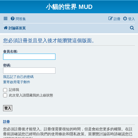
小貓的世界 MUD
問答集
註冊
登入
搜
討論區首頁
尋
您必須註冊並且登入後才能瀏覽這個版面。
會員名稱:
密碼:
我忘記了自己的密碼
重寄啟用電子郵件
記得我
此次登入請隱藏我的上線狀態
註冊
您必須註冊後才能登入。註冊僅需要很短的時間，但是會給您更多的權限。在註
冊前請確認您已經明白我們的使用條款和隱私政策。當瀏覽討論區時請確認您已