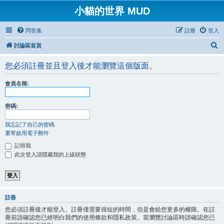
小貓的世界 MUD
問答集
註冊
登入
搜
討論區首頁
尋
您必須註冊並且登入後才能瀏覽這個版面。
會員名稱:
密碼:
我忘記了自己的密碼
重寄啟用電子郵件
記得我
此次登入請隱藏我的上線狀態
註冊
您必須註冊後才能登入。註冊僅需要很短的時間，但是會給您更多的權限。在註
冊前請確認您已經明白我們的使用條款和隱私政策。當瀏覽討論區時請確認您已