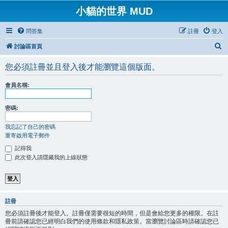
小貓的世界 MUD
問答集
註冊
登入
搜
討論區首頁
尋
您必須註冊並且登入後才能瀏覽這個版面。
會員名稱:
密碼:
我忘記了自己的密碼
重寄啟用電子郵件
記得我
此次登入請隱藏我的上線狀態
註冊
您必須註冊後才能登入。註冊僅需要很短的時間，但是會給您更多的權限。在註
冊前請確認您已經明白我們的使用條款和隱私政策。當瀏覽討論區時請確認您已