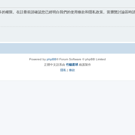
多的權限。在註冊前請確認您已經明白我們的使用條款和隱私政策。當瀏覽討論區時
Powered by
phpBB
® Forum Software © phpBB Limited
正體中文語系由
竹貓星球
維護製作
隱私
|
條款