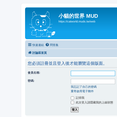
小貓的世界 MUD
https://catworld.muds.tw/web
快速連結
問答集
討論區首頁
您必須註冊並且登入後才能瀏覽這個版面。
會員名稱:
密碼:
我忘記了自己的密碼
重寄啟用電子郵件
記得我
此次登入請隱藏我的上線狀態