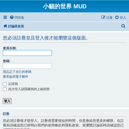
小貓的世界 MUD
問答集
註冊
登入
搜
討論區首頁
尋
您必須註冊並且登入後才能瀏覽這個版面。
會員名稱:
密碼:
我忘記了自己的密碼
重寄啟用電子郵件
記得我
此次登入請隱藏我的上線狀態
註冊
您必須註冊後才能登入。註冊僅需要很短的時間，但是會給您更多的權限。在註
冊前請確認您已經明白我們的使用條款和隱私政策。當瀏覽討論區時請確認您已