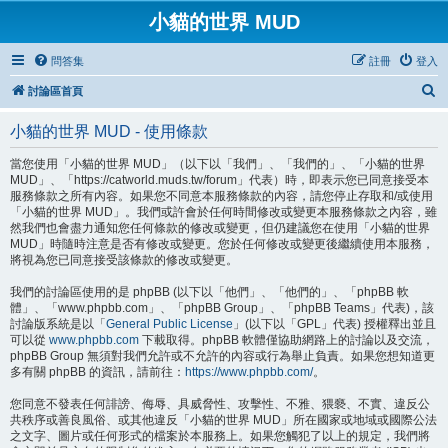
小貓的世界 MUD
問答集
註冊
登入
搜
討論區首頁
尋
小貓的世界 MUD - 使用條款
當您使用「小貓的世界 MUD」（以下以「我們」、「我們的」、「小貓的世界
MUD」、「https://catworld.muds.tw/forum」代表）時，即表示您已同意接受本
服務條款之所有內容。如果您不同意本服務條款的內容，請您停止存取和/或使用
「小貓的世界 MUD」。我們或許會於任何時間修改或變更本服務條款之內容，雖
然我們也會盡力通知您任何條款的修改或變更，但仍建議您在使用「小貓的世界
MUD」時隨時注意是否有修改或變更。您於任何修改或變更後繼續使用本服務，
將視為您已同意接受該條款的修改或變更。
我們的討論區使用的是 phpBB (以下以「他們」、「他們的」、「phpBB 軟
體」、「www.phpbb.com」、「phpBB Group」、「phpBB Teams」代表)，該
討論版系統是以「
General Public License
」(以下以「GPL」代表) 授權釋出並且
可以從
www.phpbb.com
下載取得。phpBB 軟體僅協助網路上的討論以及交流，
phpBB Group 無須對我們允許或不允許的內容或行為舉止負責。如果您想知道更
多有關 phpBB 的資訊，請前往：
https://www.phpbb.com/
。
您同意不發表任何誹謗、侮辱、具威脅性、攻擊性、不雅、猥褻、不實、違反公
共秩序或善良風俗、或其他違反「小貓的世界 MUD」所在國家或地域或國際公法
之文字、圖片或任何形式的檔案於本服務上。如果您觸犯了以上的規定，我們將