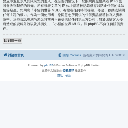
會立即並且永久的限制您的進入。在必要的情況下，您的網路服務業者 (ISP) 也
將會收到我們的通知。所有發表文章的 IP 位址都將被記錄儲存以防止任何的違法
情節發生。您同意「小貓的世界 MUD」有權在任何時間移除、修改、移動或關閉
任何主題的權力。作為一個使用者，您同意您所提供的任何資訊都將被存入資料
庫中。這些資訊在您尚未允許前將不會提供給任何第三方公司，對於因駭客入侵
所造成的資料外洩以及其損失，「小貓的世界 MUD」和 phpBB 不負任何賠償責
任。
回到前一頁
討論區首頁
刪除 Cookies
所有顯示的時間為
UTC+08:00
Powered by
phpBB
® Forum Software © phpBB Limited
正體中文語系由
竹貓星球
維護製作
隱私
|
條款