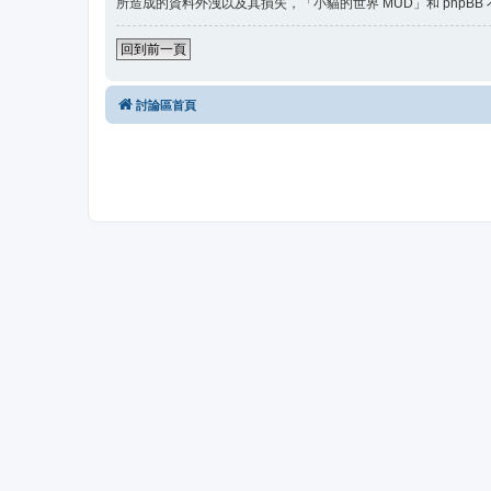
所造成的資料外洩以及其損失，「小貓的世界 MUD」和 phpBB
回到前一頁
討論區首頁