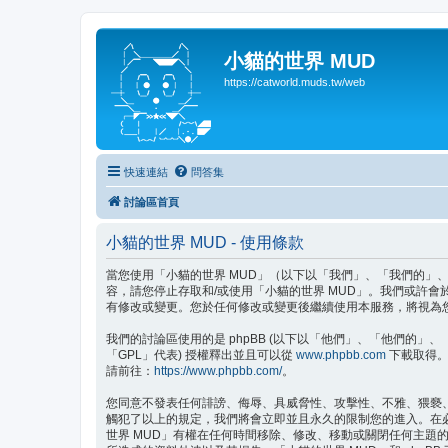
小貓的世界 MUD
https://catworld.muds.tw/web
快速連結
問答集
討論區首頁
小貓的世界 MUD - 使用條款
當您使用「小貓的世界 MUD」（以下以「我們」、「我們的」、「小貓的
容，請您停止存取和/或使用「小貓的世界 MUD」。我們或許
有修改或變更。您於任何修改或變更後繼續使用本服務，將視為
我們的討論區使用的是 phpBB (以下以「他們」、「他們的」、「php
「GPL」代表) 授權釋出並且可以從
www.phpbb.com
下載取得。p
請前往：
https://www.phpbb.com/
。
您同意不發表任何誹謗、侮辱、具威脅性、攻擊性、不雅、猥褻
觸犯了以上的規定，我們將會立即並且永久的限制您的進入。在必要
世界 MUD」有權在任何時間移除、修改、移動或關閉任何主