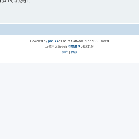
 不負任何賠償責任。
Powered by
phpBB
® Forum Software © phpBB Limited
正體中文語系由
竹貓星球
維護製作
隱私
|
條款