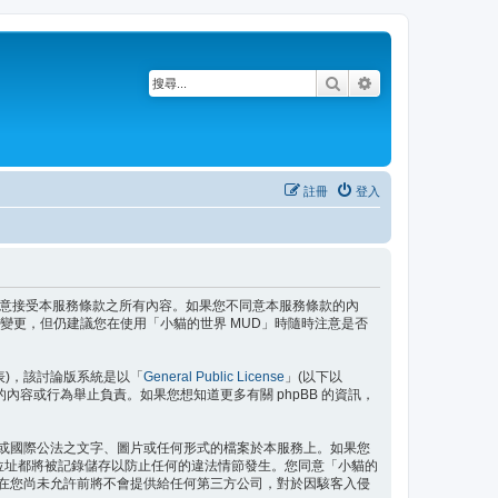
搜尋
進階搜尋
註冊
登入
即表示您已同意接受本服務條款之所有內容。如果您不同意本服務條款的內
變更，但仍建議您在使用「小貓的世界 MUD」時隨時注意是否
」代表)，該討論版系統是以「
General Public License
」(以下以
許的內容或行為舉止負責。如果您想知道更多有關 phpBB 的資訊，
域或國際公法之文字、圖片或任何形式的檔案於本服務上。如果您
P 位址都將被記錄儲存以防止任何的違法情節發生。您同意「小貓的
訊在您尚未允許前將不會提供給任何第三方公司，對於因駭客入侵