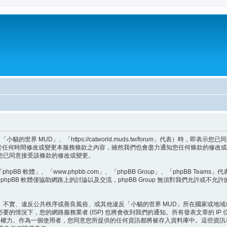
世界 MUD」、「https://catworld.muds.tw/forum」代表）時，
會於任何時間修改或變更本服務條款之內容，雖然我們也會盡力通知您任何條款的修改或
您已同意接受該條款的修改或變更。
BB 軟體」、「www.phpbb.com」、「phpBB Group」、「phpBB Teams
hpBB 軟體僅協助網路上的討論以及交流，phpBB Group 無須對我們允許或不允
、不實、違反公共秩序或善良風俗、或其他違反「小貓的世界 MUD」所在國家或地
的情況下，您的網路服務業者 (ISP) 也將會收到我們的通知。所有發表文章的 I
題的權力。作為一個使用者，您同意您所提供的任何資訊都將被存入資料庫中。這些資