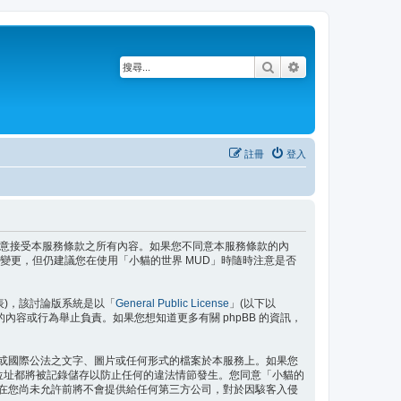
搜尋
進階搜尋
註冊
登入
即表示您已同意接受本服務條款之所有內容。如果您不同意本服務條款的內
變更，但仍建議您在使用「小貓的世界 MUD」時隨時注意是否
」代表)，該討論版系統是以「
General Public License
」(以下以
許的內容或行為舉止負責。如果您想知道更多有關 phpBB 的資訊，
域或國際公法之文字、圖片或任何形式的檔案於本服務上。如果您
P 位址都將被記錄儲存以防止任何的違法情節發生。您同意「小貓的
訊在您尚未允許前將不會提供給任何第三方公司，對於因駭客入侵