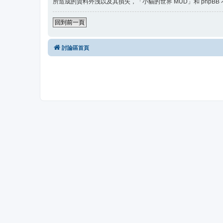
所造成的資料外洩以及其損失，「小貓的世界 MUD」和 phpBB
回到前一頁
討論區首頁