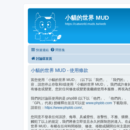
小貓的世界 MUD
https://catworld.muds.tw/web
快速連結
問答集
討論區首頁
小貓的世界 MUD - 使用條款
當您使用「小貓的世界 MUD」（以下以「我們」、「我們的」、「小貓的
容，請您停止存取和/或使用「小貓的世界 MUD」。我們或許
有修改或變更。您於任何修改或變更後繼續使用本服務，將視為
我們的討論區使用的是 phpBB (以下以「他們」、「他們的」、「php
「GPL」代表) 授權釋出並且可以從
www.phpbb.com
下載取得。p
請前往：
https://www.phpbb.com/
。
您同意不發表任何誹謗、侮辱、具威脅性、攻擊性、不雅、猥褻
觸犯了以上的規定，我們將會立即並且永久的限制您的進入。在必要
世界 MUD」有權在任何時間移除、修改、移動或關閉任何主