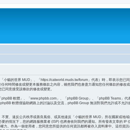
世界 MUD」、「https://catworld.muds.tw/forum」代表）時，
會於任何時間修改或變更本服務條款之內容，雖然我們也會盡力通知您任何條款的修改或
您已同意接受該條款的修改或變更。
BB 軟體」、「www.phpbb.com」、「phpBB Group」、「phpBB Teams
hpBB 軟體僅協助網路上的討論以及交流，phpBB Group 無須對我們允許或不允
、不實、違反公共秩序或善良風俗、或其他違反「小貓的世界 MUD」所在國家或地
的情況下，您的網路服務業者 (ISP) 也將會收到我們的通知。所有發表文章的 I
題的權力。作為一個使用者，您同意您所提供的任何資訊都將被存入資料庫中。這些資