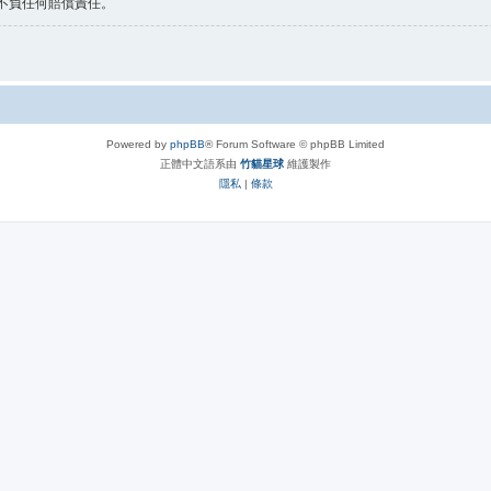
 不負任何賠償責任。
Powered by
phpBB
® Forum Software © phpBB Limited
正體中文語系由
竹貓星球
維護製作
隱私
|
條款