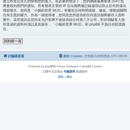
會立即並且永久的限制您的進入。在必要的情況下，您的網路服務業者 (ISP) 也
將會收到我們的通知。所有發表文章的 IP 位址都將被記錄儲存以防止任何的違法
情節發生。您同意「小貓的世界 MUD」有權在任何時間移除、修改、移動或關閉
任何主題的權力。作為一個使用者，您同意您所提供的任何資訊都將被存入資料
庫中。這些資訊在您尚未允許前將不會提供給任何第三方公司，對於因駭客入侵
所造成的資料外洩以及其損失，「小貓的世界 MUD」和 phpBB 不負任何賠償責
任。
回到前一頁
討論區首頁
刪除 Cookies
所有顯示的時間為
UTC+08:00
Powered by
phpBB
® Forum Software © phpBB Limited
正體中文語系由
竹貓星球
維護製作
隱私
|
條款