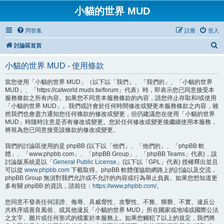
小貓的世界 MUD
問答集
註冊
登入
搜
討論區首頁
尋
小貓的世界 MUD - 使用條款
當您使用「小貓的世界 MUD」（以下以「我們」、「我們的」、「小貓的世界
MUD」、「https://catworld.muds.tw/forum」代表）時，即表示您已同意接受本
服務條款之所有內容。如果您不同意本服務條款的內容，請您停止存取和/或使用
「小貓的世界 MUD」。我們或許會於任何時間修改或變更本服務條款之內容，雖
然我們也會盡力通知您任何條款的修改或變更，但仍建議您在使用「小貓的世界
MUD」時隨時注意是否有修改或變更。您於任何修改或變更後繼續使用本服務，
將視為您已同意接受該條款的修改或變更。
我們的討論區使用的是 phpBB (以下以「他們」、「他們的」、「phpBB 軟
體」、「www.phpbb.com」、「phpBB Group」、「phpBB Teams」代表)，該
討論版系統是以「
General Public License
」(以下以「GPL」代表) 授權釋出並且
可以從
www.phpbb.com
下載取得。phpBB 軟體僅協助網路上的討論以及交流，
phpBB Group 無須對我們允許或不允許的內容或行為舉止負責。如果您想知道更
多有關 phpBB 的資訊，請前往：
https://www.phpbb.com/
。
您同意不發表任何誹謗、侮辱、具威脅性、攻擊性、不雅、猥褻、不實、違反公
共秩序或善良風俗、或其他違反「小貓的世界 MUD」所在國家或地域或國際公法
之文字、圖片或任何形式的檔案於本服務上。如果您觸犯了以上的規定，我們將