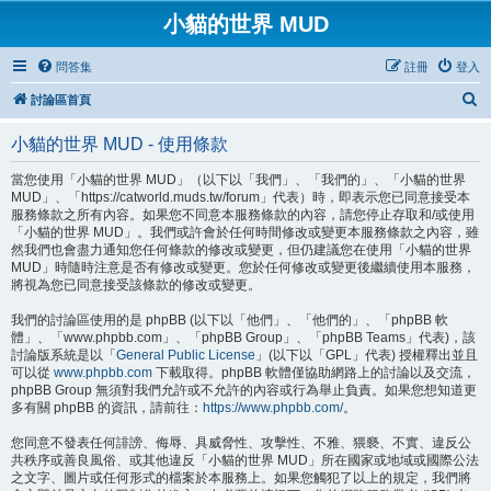
小貓的世界 MUD
問答集
註冊
登入
搜
討論區首頁
尋
小貓的世界 MUD - 使用條款
當您使用「小貓的世界 MUD」（以下以「我們」、「我們的」、「小貓的世界
MUD」、「https://catworld.muds.tw/forum」代表）時，即表示您已同意接受本
服務條款之所有內容。如果您不同意本服務條款的內容，請您停止存取和/或使用
「小貓的世界 MUD」。我們或許會於任何時間修改或變更本服務條款之內容，雖
然我們也會盡力通知您任何條款的修改或變更，但仍建議您在使用「小貓的世界
MUD」時隨時注意是否有修改或變更。您於任何修改或變更後繼續使用本服務，
將視為您已同意接受該條款的修改或變更。
我們的討論區使用的是 phpBB (以下以「他們」、「他們的」、「phpBB 軟
體」、「www.phpbb.com」、「phpBB Group」、「phpBB Teams」代表)，該
討論版系統是以「
General Public License
」(以下以「GPL」代表) 授權釋出並且
可以從
www.phpbb.com
下載取得。phpBB 軟體僅協助網路上的討論以及交流，
phpBB Group 無須對我們允許或不允許的內容或行為舉止負責。如果您想知道更
多有關 phpBB 的資訊，請前往：
https://www.phpbb.com/
。
您同意不發表任何誹謗、侮辱、具威脅性、攻擊性、不雅、猥褻、不實、違反公
共秩序或善良風俗、或其他違反「小貓的世界 MUD」所在國家或地域或國際公法
之文字、圖片或任何形式的檔案於本服務上。如果您觸犯了以上的規定，我們將