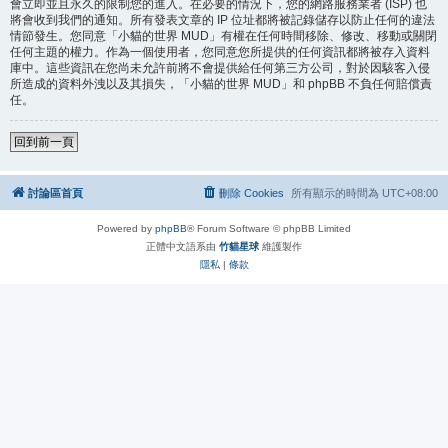
會立即並且永久的限制您的進入。在必要的情況下，您的網路服務業者 (ISP) 也
將會收到我們的通知。所有發表文章的 IP 位址都將被記錄儲存以防止任何的違法
情節發生。您同意「小貓的世界 MUD」有權在任何時間移除、修改、移動或關閉
任何主題的權力。作為一個使用者，您同意您所提供的任何資訊都將被存入資料
庫中。這些資訊在您尚未允許前將不會提供給任何第三方公司，對於因駭客入侵
所造成的資料外洩以及其損失，「小貓的世界 MUD」和 phpBB 不負任何賠償責
任。
回到前一頁
討論區首頁
刪除 Cookies
所有顯示的時間為
UTC+08:00
Powered by
phpBB
® Forum Software © phpBB Limited
正體中文語系由
竹貓星球
維護製作
隱私
|
條款