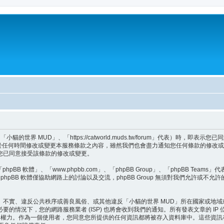
世界 MUD」、「https://catworld.muds.tw/forum」代表）時，
會於任何時間修改或變更本服務條款之內容，雖然我們也會盡力通知您任何條款的修改或
您已同意接受該條款的修改或變更。
BB 軟體」、「www.phpbb.com」、「phpBB Group」、「phpBB Teams
hpBB 軟體僅協助網路上的討論以及交流，phpBB Group 無須對我們允許或不允
、不實、違反公共秩序或善良風俗、或其他違反「小貓的世界 MUD」所在國家或地
的情況下，您的網路服務業者 (ISP) 也將會收到我們的通知。所有發表文章的 I
題的權力。作為一個使用者，您同意您所提供的任何資訊都將被存入資料庫中。這些資