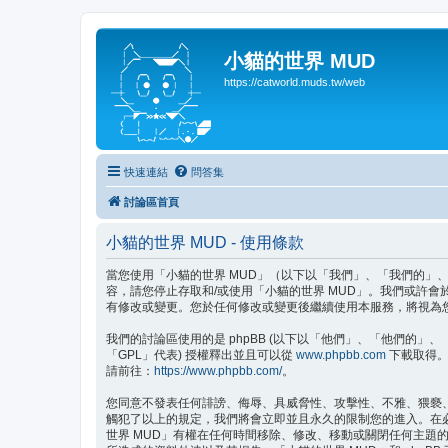
小貓的世界 MUD
https://catworld.muds.tw/web
快速連結
問答集
討論區首頁
小貓的世界 MUD - 使用條款
當您使用「小貓的世界 MUD」（以下以「我們」、「我們的」、「小貓的
容，請您停止存取和/或使用「小貓的世界 MUD」。我們或許
有修改或變更。您於任何修改或變更後繼續使用本服務，將視為
我們的討論區使用的是 phpBB (以下以「他們」、「他們的」、「php
「GPL」代表) 授權釋出並且可以從
www.phpbb.com
下載取得。p
請前往：
https://www.phpbb.com/
。
您同意不發表任何誹謗、侮辱、具威脅性、攻擊性、不雅、猥褻
觸犯了以上的規定，我們將會立即並且永久的限制您的進入。在必要
世界 MUD」有權在任何時間移除、修改、移動或關閉任何主