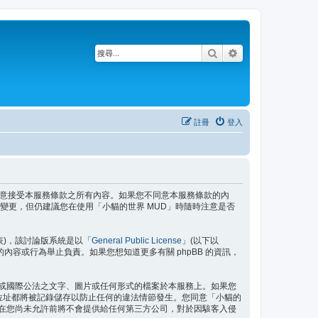
搜尋
進階搜尋
註冊
登入
即表示您已同意接受本服務條款之所有內容。如果您不同意本服務條款的內
變更，但仍建議您在使用「小貓的世界 MUD」時隨時注意是否
」代表)，該討論版系統是以「
General Public License
」(以下以
許的內容或行為舉止負責。如果您想知道更多有關 phpBB 的資訊，
域或國際公法之文字、圖片或任何形式的檔案於本服務上。如果您
P 位址都將被記錄儲存以防止任何的違法情節發生。您同意「小貓的
訊在您尚未允許前將不會提供給任何第三方公司，對於因駭客入侵