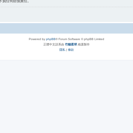
 不負任何賠償責任。
Powered by
phpBB
® Forum Software © phpBB Limited
正體中文語系由
竹貓星球
維護製作
隱私
|
條款