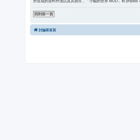
所造成的資料外洩以及其損失，「小貓的世界 MUD」和 phpBB
回到前一頁
討論區首頁