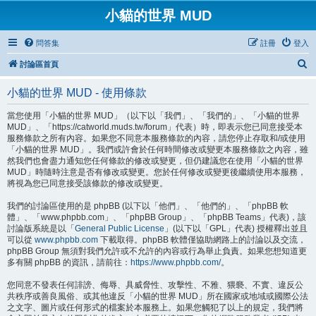
小貓的世界 MUD
問答集
註冊
登入
搜
討論區首頁
尋
小貓的世界 MUD - 使用條款
當您使用「小貓的世界 MUD」（以下以「我們」、「我們的」、「小貓的世界
MUD」、「https://catworld.muds.tw/forum」代表）時，即表示您已同意接受本
服務條款之所有內容。如果您不同意本服務條款的內容，請您停止存取和/或使用
「小貓的世界 MUD」。我們或許會於任何時間修改或變更本服務條款之內容，雖
然我們也會盡力通知您任何條款的修改或變更，但仍建議您在使用「小貓的世界
MUD」時隨時注意是否有修改或變更。您於任何修改或變更後繼續使用本服務，
將視為您已同意接受該條款的修改或變更。
我們的討論區使用的是 phpBB (以下以「他們」、「他們的」、「phpBB 軟
體」、「www.phpbb.com」、「phpBB Group」、「phpBB Teams」代表)，該
討論版系統是以「
General Public License
」(以下以「GPL」代表) 授權釋出並且
可以從
www.phpbb.com
下載取得。phpBB 軟體僅協助網路上的討論以及交流，
phpBB Group 無須對我們允許或不允許的內容或行為舉止負責。如果您想知道更
多有關 phpBB 的資訊，請前往：
https://www.phpbb.com/
。
您同意不發表任何誹謗、侮辱、具威脅性、攻擊性、不雅、猥褻、不實、違反公
共秩序或善良風俗、或其他違反「小貓的世界 MUD」所在國家或地域或國際公法
之文字、圖片或任何形式的檔案於本服務上。如果您觸犯了以上的規定，我們將