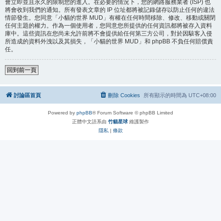
會立即並且永久的限制您的進入。在必要的情況下，您的網路服務業者 (ISP) 也
將會收到我們的通知。所有發表文章的 IP 位址都將被記錄儲存以防止任何的違法
情節發生。您同意「小貓的世界 MUD」有權在任何時間移除、修改、移動或關閉
任何主題的權力。作為一個使用者，您同意您所提供的任何資訊都將被存入資料
庫中。這些資訊在您尚未允許前將不會提供給任何第三方公司，對於因駭客入侵
所造成的資料外洩以及其損失，「小貓的世界 MUD」和 phpBB 不負任何賠償責
任。
回到前一頁
討論區首頁
刪除 Cookies
所有顯示的時間為
UTC+08:00
Powered by
phpBB
® Forum Software © phpBB Limited
正體中文語系由
竹貓星球
維護製作
隱私
|
條款