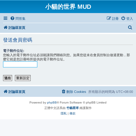
小貓的世界 MUD
問答集
註冊
登入
搜
討論區首頁
尋
發送會員密碼
電子郵件位址:
您輸入的電子郵件位址必須能讓我們聯絡到您。如果您從未在會員控制台做過更動，那
麼它就是您註冊時所提供的電子郵件位址。
討論區首頁
刪除 Cookies
所有顯示的時間為
UTC+08:00
Powered by
phpBB
® Forum Software © phpBB Limited
正體中文語系由
竹貓星球
維護製作
隱私
|
條款