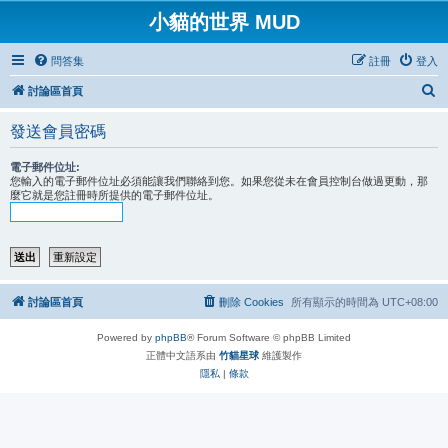
小貓的世界 MUD
問答集
註冊
登入
搜
討論區首頁
尋
發送會員密碼
電子郵件位址:
您輸入的電子郵件位址必須能讓我們聯絡到您。如果您從未在會員控制台做過更動，那
麼它就是您註冊時所提供的電子郵件位址。
討論區首頁
刪除 Cookies
所有顯示的時間為
UTC+08:00
Powered by
phpBB
® Forum Software © phpBB Limited
正體中文語系由
竹貓星球
維護製作
隱私
|
條款