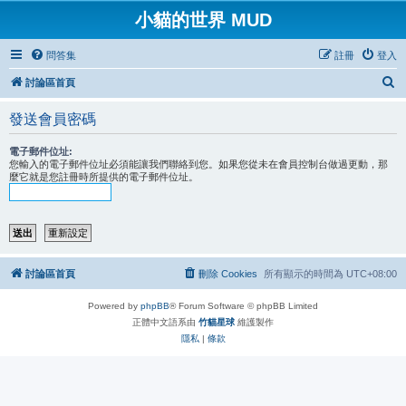
小貓的世界 MUD
問答集
註冊
登入
搜
討論區首頁
尋
發送會員密碼
電子郵件位址:
您輸入的電子郵件位址必須能讓我們聯絡到您。如果您從未在會員控制台做過更動，那
麼它就是您註冊時所提供的電子郵件位址。
討論區首頁
刪除 Cookies
所有顯示的時間為
UTC+08:00
Powered by
phpBB
® Forum Software © phpBB Limited
正體中文語系由
竹貓星球
維護製作
隱私
|
條款