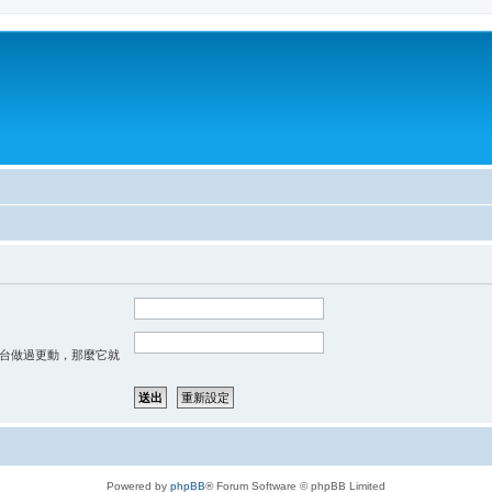
台做過更動，那麼它就
Powered by
phpBB
® Forum Software © phpBB Limited