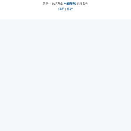
正體中文語系由
竹貓星球
維護製作
隱私
|
條款