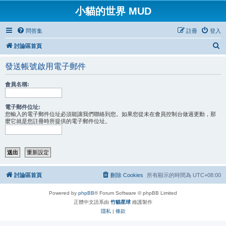
小貓的世界 MUD
問答集
註冊
登入
搜
討論區首頁
尋
發送帳號啟用電子郵件
會員名稱:
電子郵件位址:
您輸入的電子郵件位址必須能讓我們聯絡到您。如果您從未在會員控制台做過更動，那
麼它就是您註冊時所提供的電子郵件位址。
討論區首頁
刪除 Cookies
所有顯示的時間為
UTC+08:00
Powered by
phpBB
® Forum Software © phpBB Limited
正體中文語系由
竹貓星球
維護製作
隱私
|
條款