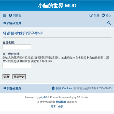
小貓的世界 MUD
問答集
註冊
登入
搜
討論區首頁
尋
發送帳號啟用電子郵件
會員名稱:
電子郵件位址:
您輸入的電子郵件位址必須能讓我們聯絡到您。如果您從未在會員控制台做過更動，那
麼它就是您註冊時所提供的電子郵件位址。
討論區首頁
刪除 Cookies
所有顯示的時間為
UTC+08:00
Powered by
phpBB
® Forum Software © phpBB Limited
正體中文語系由
竹貓星球
維護製作
隱私
|
條款