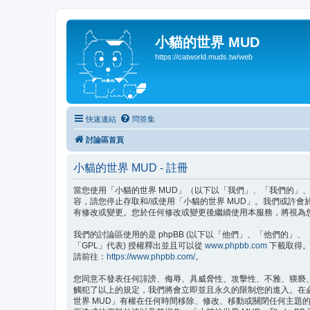
小貓的世界 MUD
https://catworld.muds.tw/web
快速連結
問答集
討論區首頁
小貓的世界 MUD - 註冊
當您使用「小貓的世界 MUD」（以下以「我們」、「我們的」、「小貓的
容，請您停止存取和/或使用「小貓的世界 MUD」。我們或許
有修改或變更。您於任何修改或變更後繼續使用本服務，將視為
我們的討論區使用的是 phpBB (以下以「他們」、「他們的」、「php
「GPL」代表) 授權釋出並且可以從
www.phpbb.com
下載取得。p
請前往：
https://www.phpbb.com/
。
您同意不發表任何誹謗、侮辱、具威脅性、攻擊性、不雅、猥褻
觸犯了以上的規定，我們將會立即並且永久的限制您的進入。在必要
世界 MUD」有權在任何時間移除、修改、移動或關閉任何主