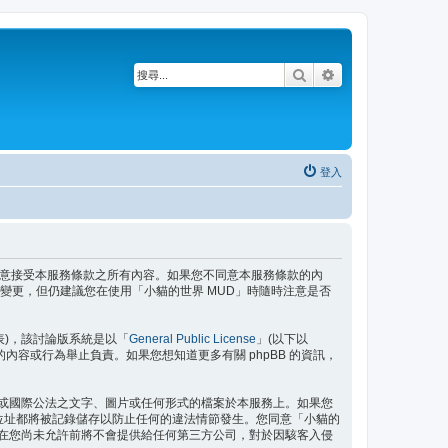
搜尋
進階搜尋
登入
即表示您已同意接受本服務條款之所有內容。如果您不同意本服務條款的內
變更，但仍建議您在使用「小貓的世界 MUD」時隨時注意是否
」代表)，該討論版系統是以「
General Public License
」(以下以
許的內容或行為舉止負責。如果您想知道更多有關 phpBB 的資訊，
域或國際公法之文字、圖片或任何形式的檔案於本服務上。如果您
P 位址都將被記錄儲存以防止任何的違法情節發生。您同意「小貓的
訊在您尚未允許前將不會提供給任何第三方公司，對於因駭客入侵