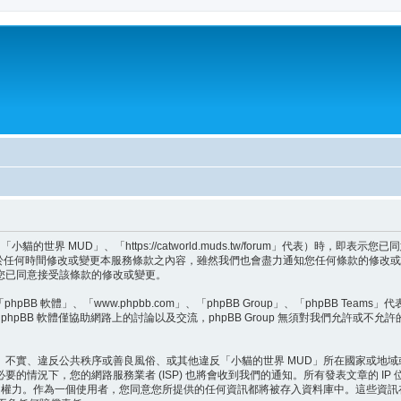
世界 MUD」、「https://catworld.muds.tw/forum」代表）時，
會於任何時間修改或變更本服務條款之內容，雖然我們也會盡力通知您任何條款的修改或
您已同意接受該條款的修改或變更。
BB 軟體」、「www.phpbb.com」、「phpBB Group」、「phpBB Teams
hpBB 軟體僅協助網路上的討論以及交流，phpBB Group 無須對我們允許或不允
、不實、違反公共秩序或善良風俗、或其他違反「小貓的世界 MUD」所在國家或地
的情況下，您的網路服務業者 (ISP) 也將會收到我們的通知。所有發表文章的 I
題的權力。作為一個使用者，您同意您所提供的任何資訊都將被存入資料庫中。這些資