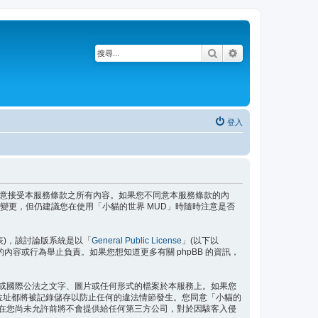
搜尋
進階搜尋
登入
即表示您已同意接受本服務條款之所有內容。如果您不同意本服務條款的內
變更，但仍建議您在使用「小貓的世界 MUD」時隨時注意是否
」代表)，該討論版系統是以「
General Public License
」(以下以
許的內容或行為舉止負責。如果您想知道更多有關 phpBB 的資訊，
域或國際公法之文字、圖片或任何形式的檔案於本服務上。如果您
P 位址都將被記錄儲存以防止任何的違法情節發生。您同意「小貓的
訊在您尚未允許前將不會提供給任何第三方公司，對於因駭客入侵