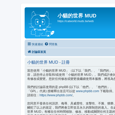
小貓的世界 MUD
https://catworld.muds.tw/web
快速連結
問答集
討論區首頁
小貓的世界 MUD - 註冊
當您使用「小貓的世界 MUD」（以下以「我們」、「我們的」、「小貓的
容，請您停止存取和/或使用「小貓的世界 MUD」。我們或許
有修改或變更。您於任何修改或變更後繼續使用本服務，將視為
我們的討論區使用的是 phpBB (以下以「他們」、「他們的」、「php
「GPL」代表) 授權釋出並且可以從
www.phpbb.com
下載取得。p
請前往：
https://www.phpbb.com/
。
您同意不發表任何誹謗、侮辱、具威脅性、攻擊性、不雅、猥褻
觸犯了以上的規定，我們將會立即並且永久的限制您的進入。在必要
世界 MUD」有權在任何時間移除、修改、移動或關閉任何主