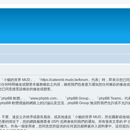
世界 MUD」、「https://catworld.muds.tw/forum」代表）時，
會於任何時間修改或變更本服務條款之內容，雖然我們也會盡力通知您任何條款的修改或
您已同意接受該條款的修改或變更。
BB 軟體」、「www.phpbb.com」、「phpBB Group」、「phpBB Teams
hpBB 軟體僅協助網路上的討論以及交流，phpBB Group 無須對我們允許或不允
、不實、違反公共秩序或善良風俗、或其他違反「小貓的世界 MUD」所在國家或地
的情況下，您的網路服務業者 (ISP) 也將會收到我們的通知。所有發表文章的 I
題的權力。作為一個使用者，您同意您所提供的任何資訊都將被存入資料庫中。這些資