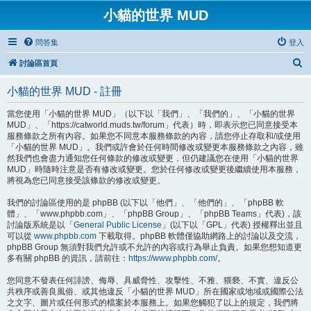
小貓的世界 MUD
問答集
登入
搜
討論區首頁
尋
小貓的世界 MUD - 註冊
當您使用「小貓的世界 MUD」（以下以「我們」、「我們的」、「小貓的世界
MUD」、「https://catworld.muds.tw/forum」代表）時，即表示您已同意接受本
服務條款之所有內容。如果您不同意本服務條款的內容，請您停止存取和/或使用
「小貓的世界 MUD」。我們或許會於任何時間修改或變更本服務條款之內容，雖
然我們也會盡力通知您任何條款的修改或變更，但仍建議您在使用「小貓的世界
MUD」時隨時注意是否有修改或變更。您於任何修改或變更後繼續使用本服務，
將視為您已同意接受該條款的修改或變更。
我們的討論區使用的是 phpBB (以下以「他們」、「他們的」、「phpBB 軟
體」、「www.phpbb.com」、「phpBB Group」、「phpBB Teams」代表)，該
討論版系統是以「
General Public License
」(以下以「GPL」代表) 授權釋出並且
可以從
www.phpbb.com
下載取得。phpBB 軟體僅協助網路上的討論以及交流，
phpBB Group 無須對我們允許或不允許的內容或行為舉止負責。如果您想知道更
多有關 phpBB 的資訊，請前往：
https://www.phpbb.com/
。
您同意不發表任何誹謗、侮辱、具威脅性、攻擊性、不雅、猥褻、不實、違反公
共秩序或善良風俗、或其他違反「小貓的世界 MUD」所在國家或地域或國際公法
之文字、圖片或任何形式的檔案於本服務上。如果您觸犯了以上的規定，我們將