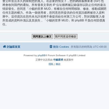
會立即並且永久的限制您的進入。在必要的情況下，您的網路服務業者 (ISP) 也
將會收到我們的通知。所有發表文章的 IP 位址都將被記錄儲存以防止任何的違法
情節發生。您同意「小貓的世界 MUD」有權在任何時間移除、修改、移動或關閉
任何主題的權力。作為一個使用者，您同意您所提供的任何資訊都將被存入資料
庫中。這些資訊在您尚未允許前將不會提供給任何第三方公司，對於因駭客入侵
所造成的資料外洩以及其損失，「小貓的世界 MUD」和 phpBB 不負任何賠償責
任。
討論區首頁
刪除 Cookies
所有顯示的時間為
UTC+08:00
Powered by
phpBB
® Forum Software © phpBB Limited
正體中文語系由
竹貓星球
維護製作
隱私
|
條款