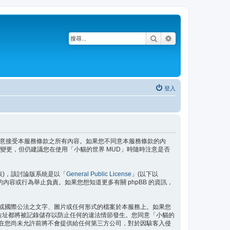
搜尋
進階搜尋
登入
即表示您已同意接受本服務條款之所有內容。如果您不同意本服務條款的內
變更，但仍建議您在使用「小貓的世界 MUD」時隨時注意是否
」代表)，該討論版系統是以「
General Public License
」(以下以
許的內容或行為舉止負責。如果您想知道更多有關 phpBB 的資訊，
域或國際公法之文字、圖片或任何形式的檔案於本服務上。如果您
P 位址都將被記錄儲存以防止任何的違法情節發生。您同意「小貓的
訊在您尚未允許前將不會提供給任何第三方公司，對於因駭客入侵