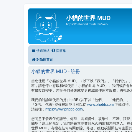
小貓的世界 MUD
https://catworld.muds.tw/web
快速連結
問答集
討論區首頁
小貓的世界 MUD - 註冊
當您使用「小貓的世界 MUD」（以下以「我們」、「我們的」、「小貓的
容，請您停止存取和/或使用「小貓的世界 MUD」。我們或許
有修改或變更。您於任何修改或變更後繼續使用本服務，將視為
我們的討論區使用的是 phpBB (以下以「他們」、「他們的」、「php
「GPL」代表) 授權釋出並且可以從
www.phpbb.com
下載取得。p
請前往：
https://www.phpbb.com/
。
您同意不發表任何誹謗、侮辱、具威脅性、攻擊性、不雅、猥褻
觸犯了以上的規定，我們將會立即並且永久的限制您的進入。在必要
世界 MUD」有權在任何時間移除、修改、移動或關閉任何主