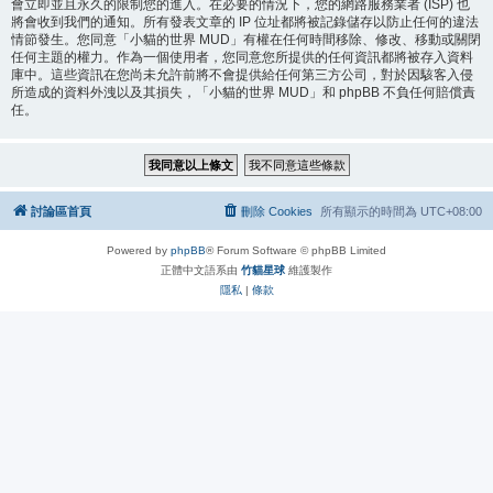
會立即並且永久的限制您的進入。在必要的情況下，您的網路服務業者 (ISP) 也
將會收到我們的通知。所有發表文章的 IP 位址都將被記錄儲存以防止任何的違法
情節發生。您同意「小貓的世界 MUD」有權在任何時間移除、修改、移動或關閉
任何主題的權力。作為一個使用者，您同意您所提供的任何資訊都將被存入資料
庫中。這些資訊在您尚未允許前將不會提供給任何第三方公司，對於因駭客入侵
所造成的資料外洩以及其損失，「小貓的世界 MUD」和 phpBB 不負任何賠償責
任。
討論區首頁
刪除 Cookies
所有顯示的時間為
UTC+08:00
Powered by
phpBB
® Forum Software © phpBB Limited
正體中文語系由
竹貓星球
維護製作
隱私
|
條款