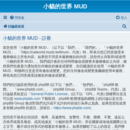
小貓的世界 MUD
問答集
登入
搜
討論區首頁
尋
小貓的世界 MUD - 註冊
當您使用「小貓的世界 MUD」（以下以「我們」、「我們的」、「小貓的世界
MUD」、「https://catworld.muds.tw/forum」代表）時，即表示您已同意接受本
服務條款之所有內容。如果您不同意本服務條款的內容，請您停止存取和/或使用
「小貓的世界 MUD」。我們或許會於任何時間修改或變更本服務條款之內容，雖
然我們也會盡力通知您任何條款的修改或變更，但仍建議您在使用「小貓的世界
MUD」時隨時注意是否有修改或變更。您於任何修改或變更後繼續使用本服務，
將視為您已同意接受該條款的修改或變更。
我們的討論區使用的是 phpBB (以下以「他們」、「他們的」、「phpBB 軟
體」、「www.phpbb.com」、「phpBB Group」、「phpBB Teams」代表)，該
討論版系統是以「
General Public License
」(以下以「GPL」代表) 授權釋出並且
可以從
www.phpbb.com
下載取得。phpBB 軟體僅協助網路上的討論以及交流，
phpBB Group 無須對我們允許或不允許的內容或行為舉止負責。如果您想知道更
多有關 phpBB 的資訊，請前往：
https://www.phpbb.com/
。
您同意不發表任何誹謗、侮辱、具威脅性、攻擊性、不雅、猥褻、不實、違反公
共秩序或善良風俗、或其他違反「小貓的世界 MUD」所在國家或地域或國際公法
之文字、圖片或任何形式的檔案於本服務上。如果您觸犯了以上的規定，我們將