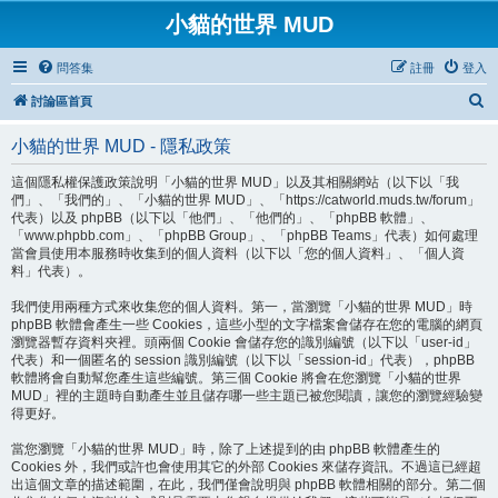
小貓的世界 MUD
問答集
註冊
登入
搜
討論區首頁
尋
小貓的世界 MUD - 隱私政策
這個隱私權保護政策說明「小貓的世界 MUD」以及其相關網站（以下以「我
們」、「我們的」、「小貓的世界 MUD」、「https://catworld.muds.tw/forum」
代表）以及 phpBB（以下以「他們」、「他們的」、「phpBB 軟體」、
「www.phpbb.com」、「phpBB Group」、「phpBB Teams」代表）如何處理
當會員使用本服務時收集到的個人資料（以下以「您的個人資料」、「個人資
料」代表）。
我們使用兩種方式來收集您的個人資料。第一，當瀏覽「小貓的世界 MUD」時
phpBB 軟體會產生一些 Cookies，這些小型的文字檔案會儲存在您的電腦的網頁
瀏覽器暫存資料夾裡。頭兩個 Cookie 會儲存您的識別編號（以下以「user-id」
代表）和一個匿名的 session 識別編號（以下以「session-id」代表），phpBB
軟體將會自動幫您產生這些編號。第三個 Cookie 將會在您瀏覽「小貓的世界
MUD」裡的主題時自動產生並且儲存哪一些主題已被您閱讀，讓您的瀏覽經驗變
得更好。
當您瀏覽「小貓的世界 MUD」時，除了上述提到的由 phpBB 軟體產生的
Cookies 外，我們或許也會使用其它的外部 Cookies 來儲存資訊。不過這已經超
出這個文章的描述範圍，在此，我們僅會說明與 phpBB 軟體相關的部分。第二個