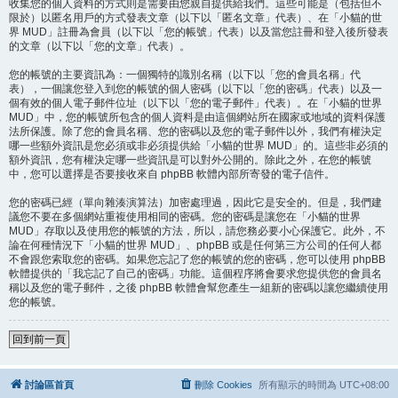
收集您的個人資料的方式則是需要由您親自提供給我們。這些可能是（包括但不
限於）以匿名用戶的方式發表文章（以下以「匿名文章」代表）、在「小貓的世
界 MUD」註冊為會員（以下以「您的帳號」代表）以及當您註冊和登入後所發表
的文章（以下以「您的文章」代表）。
您的帳號的主要資訊為：一個獨特的識別名稱（以下以「您的會員名稱」代
表），一個讓您登入到您的帳號的個人密碼（以下以「您的密碼」代表）以及一
個有效的個人電子郵件位址（以下以「您的電子郵件」代表）。在「小貓的世界
MUD」中，您的帳號所包含的個人資料是由這個網站所在國家或地域的資料保護
法所保護。除了您的會員名稱、您的密碼以及您的電子郵件以外，我們有權決定
哪一些額外資訊是您必須或非必須提供給「小貓的世界 MUD」的。這些非必須的
額外資訊，您有權決定哪一些資訊是可以對外公開的。除此之外，在您的帳號
中，您可以選擇是否要接收來自 phpBB 軟體內部所寄發的電子信件。
您的密碼已經（單向雜湊演算法）加密處理過，因此它是安全的。但是，我們建
議您不要在多個網站重複使用相同的密碼。您的密碼是讓您在「小貓的世界
MUD」存取以及使用您的帳號的方法，所以，請您務必要小心保護它。此外，不
論在何種情況下「小貓的世界 MUD」、phpBB 或是任何第三方公司的任何人都
不會跟您索取您的密碼。如果您忘記了您的帳號的您的密碼，您可以使用 phpBB
軟體提供的「我忘記了自己的密碼」功能。這個程序將會要求您提供您的會員名
稱以及您的電子郵件，之後 phpBB 軟體會幫您產生一組新的密碼以讓您繼續使用
您的帳號。
回到前一頁
討論區首頁
刪除 Cookies
所有顯示的時間為
UTC+08:00